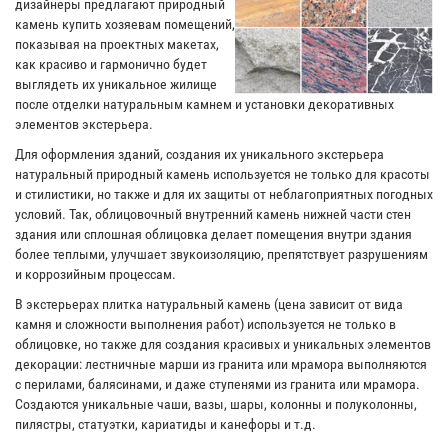
дизайнеры предлагают природный
камень купить хозяевам помещений,
показывая на проектных макетах,
как красиво и гармонично будет
выглядеть их уникальное жилище
после отделки натуральным камнем и установки декоративных
элементов экстерьера.
Для оформления зданий, создания их уникального экстерьера
натуральный природный камень используется не только для красоты
и стилистики, но также и для их защиты от неблагоприятных погодных
условий. Так, облицовочный внутренний камень нижней части стен
здания или сплошная облицовка делает помещения внутри здания
более теплыми, улучшает звукоизоляцию, препятствует разрушениям
и коррозийным процессам.
В экстерьерах плитка натуральный камень (цена зависит от вида
камня и сложности выполнения работ) используется не только в
облицовке, но также для создания красивых и уникальных элементов
декорации: лестничные марши из гранита или мрамора выполняются
с перилами, балясинами, и даже ступенями из гранита или мрамора.
Создаются уникальные чаши, вазы, шары, колонны и полуколонны,
пилястры, статуэтки, кариатиды и канефоры и т.д.