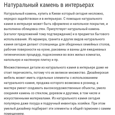
Натуральный камень в интерьерах
Натуральный камень, купить в Киеве который сегодня несложно,
нередко задействован и в интерьерах. С помощью натурального
камня в интерьере может быть оформлено и напольное покрытие, и
выполнена облицовка стен. Присутствует натуральный камень
(каталог предложений тому подтверждение) и в предметах бытового
использования. Из мрамора, гранита и других видов натурального
камня сегодня делают столешницы для обеденных семейных столов,
рабочие поверхности на кухне, раковины и ванны для ежедневных
гигиенических процедур, подоконники во всех жилых комнатах,
напольную и настенную плитку и пр.
Множественные детали из натурального камня в интерьере даже не
стоит перечислять, потому что их великое множество. Дизайнерская
мебель может иметь отдельные элементы с использованием
натурального камня, продажа которого возможна в розницу, а
мастера умеют создавать высокохудожественные объекты, умело
соединяя камень со стеклом, деревом и другими, в том числе и
искусственными материалами. Из натурального камня сегодня
популярна даже посуда и подручный инвентарь хозяйки. При этом
умелый дизайнер подбирает эти элементы в общей гармонии с самим
помещением.