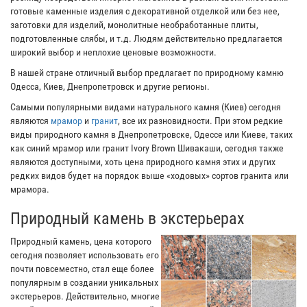
готовые каменные изделия с декоративной отделкой или без нее,
заготовки для изделий, монолитные необработанные плиты,
подготовленные слябы, и т.д. Людям действительно предлагается
широкий выбор и неплохие ценовые возможности.
В нашей стране отличный выбор предлагает по природному камню
Одесса, Киев, Днепропетровск и другие регионы.
Самыми популярными видами натурального камня (Киев) сегодня
являются
мрамор
и
гранит
, все их разновидности. При этом редкие
виды природного камня в Днепропетровске, Одессе или Киеве, таких
как синий мрамор или гранит Ivory Brown Шивакаши, сегодня также
являются доступными, хоть цена природного камня этих и других
редких видов будет на порядок выше «ходовых» сортов гранита или
мрамора.
Природный камень в экстерьерах
Природный камень, цена которого
сегодня позволяет использовать его
почти повсеместно, стал еще более
популярным в создании уникальных
экстерьеров. Действительно, многие