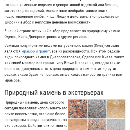
готовые каменные изделия с декоративной отделкой или без нее,
заготовки для изделий, монолитные необработанные плиты,
подготовленные слябы, и т.д. Людям действительно предлагается
широкий выбор и неплохие ценовые возможности.
В нашей стране отличный выбор предлагает по природному камню
Одесса, Киев, Днепропетровск и другие регионы.
Самыми популярными видами натурального камня (Киев) сегодня
являются
мрамор
и
гранит
, все их разновидности. При этом редкие
виды природного камня в Днепропетровске, Одессе или Киеве, таких
как синий мрамор или гранит Ivory Brown Шивакаши, сегодня также
являются доступными, хоть цена природного камня этих и других
редких видов будет на порядок выше «ходовых» сортов гранита или
мрамора.
Природный камень в экстерьерах
Природный камень, цена которого
сегодня позволяет использовать его
почти повсеместно, стал еще более
популярным в создании уникальных
экстерьеров. Действительно, многие