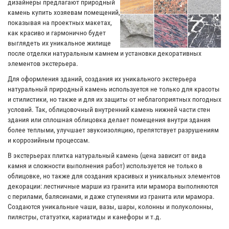
дизайнеры предлагают природный
камень купить хозяевам помещений,
показывая на проектных макетах,
как красиво и гармонично будет
выглядеть их уникальное жилище
после отделки натуральным камнем и установки декоративных
элементов экстерьера.
Для оформления зданий, создания их уникального экстерьера
натуральный природный камень используется не только для красоты
и стилистики, но также и для их защиты от неблагоприятных погодных
условий. Так, облицовочный внутренний камень нижней части стен
здания или сплошная облицовка делает помещения внутри здания
более теплыми, улучшает звукоизоляцию, препятствует разрушениям
и коррозийным процессам.
В экстерьерах плитка натуральный камень (цена зависит от вида
камня и сложности выполнения работ) используется не только в
облицовке, но также для создания красивых и уникальных элементов
декорации: лестничные марши из гранита или мрамора выполняются
с перилами, балясинами, и даже ступенями из гранита или мрамора.
Создаются уникальные чаши, вазы, шары, колонны и полуколонны,
пилястры, статуэтки, кариатиды и канефоры и т.д.