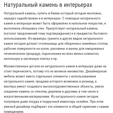
Натуральный камень в интерьерах
Натуральный камень, купить в Киеве который сегодня несложно,
нередко задействован и в интерьерах. С помощью натурального
камня в интерьере может быть оформлено и напольное покрытие, и
выполнена облицовка стен. Присутствует натуральный камень
(каталог предложений тому подтверждение) и в предметах бытового
использования. Из мрамора, гранита и других видов натурального
камня сегодня делают столешницы для обеденных семейных столов,
рабочие поверхности на кухне, раковины и ванны для ежедневных
гигиенических процедур, подоконники во всех жилых комнатах,
напольную и настенную плитку и пр.
Множественные детали из натурального камня в интерьере даже не
стоит перечислять, потому что их великое множество. Дизайнерская
мебель может иметь отдельные элементы с использованием
натурального камня, продажа которого возможна в розницу, а
мастера умеют создавать высокохудожественные объекты, умело
соединяя камень со стеклом, деревом и другими, в том числе и
искусственными материалами. Из натурального камня сегодня
популярна даже посуда и подручный инвентарь хозяйки. При этом
умелый дизайнер подбирает эти элементы в общей гармонии с самим
помещением.