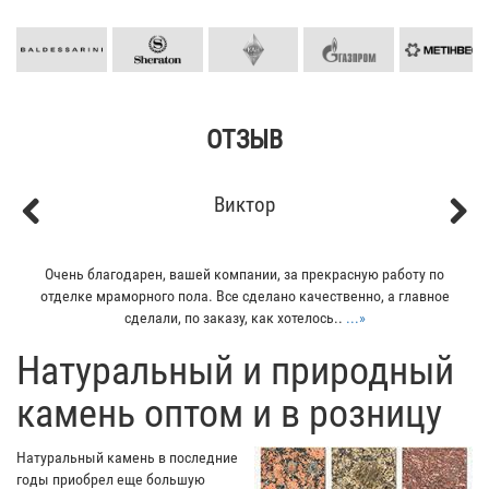
ОТЗЫВ
Виктор
Кир
Previous
Next
компании, за прекрасную работу по
Мой отец заказывал плитку из г
Все сделано качественно, а главное
всего понравилось - индивиду
аказу, как хотелось..
...»
остался очень
​Натуральный и природный
камень оптом и в розницу
Натуральный камень в последние
годы приобрел еще большую