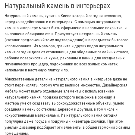
Натуральный камень в интерьерах
Натуральный камень, купить в Киеве который сегодня несложно,
нередко задействован и в интерьерах. С помощью натурального
камня в интерьере может быть оформлено и напольное покрытие, и
выполнена облицовка стен. Присутствует натуральный камень
(каталог предложений тому подтверждение) и в предметах бытового
использования. Из мрамора, гранита и других видов натурального
камня сегодня делают столешницы для обеденных семейных столов,
рабочие поверхности на кухне, раковины и ванны для ежедневных
гигиенических процедур, подоконники во всех жилых комнатах,
напольную и настенную плитку и пр.
Множественные детали из натурального камня в интерьере даже не
стоит перечислять, потому что их великое множество. Дизайнерская
мебель может иметь отдельные элементы с использованием
натурального камня, продажа которого возможна в розницу, а
мастера умеют создавать высокохудожественные объекты, умело
соединяя камень со стеклом, деревом и другими, в том числе и
искусственными материалами. Из натурального камня сегодня
популярна даже посуда и подручный инвентарь хозяйки. При этом
умелый дизайнер подбирает эти элементы в общей гармонии с самим
помещением.