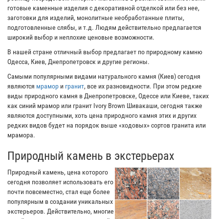
готовые каменные изделия с декоративной отделкой или без нее,
заготовки для изделий, монолитные необработанные плиты,
подготовленные слябы, и т.д. Людям действительно предлагается
широкий выбор и неплохие ценовые возможности.
В нашей стране отличный выбор предлагает по природному камню
Одесса, Киев, Днепропетровск и другие регионы.
Самыми популярными видами натурального камня (Киев) сегодня
являются
мрамор
и
гранит
, все их разновидности. При этом редкие
виды природного камня в Днепропетровске, Одессе или Киеве, таких
как синий мрамор или гранит Ivory Brown Шивакаши, сегодня также
являются доступными, хоть цена природного камня этих и других
редких видов будет на порядок выше «ходовых» сортов гранита или
мрамора.
Природный камень в экстерьерах
Природный камень, цена которого
сегодня позволяет использовать его
почти повсеместно, стал еще более
популярным в создании уникальных
экстерьеров. Действительно, многие