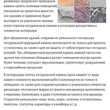
дизайнеры предлагают природный
камень купить хозяевам помещений,
показывая на проектных макетах,
как красиво и гармонично будет
выглядеть их уникальное жилище
после отделки натуральным камнем и установки декоративных
элементов экстерьера.
Для оформления зданий, создания их уникального экстерьера
натуральный природный камень используется не только для красоты
и стилистики, но также и для их защиты от неблагоприятных погодных
условий. Так, облицовочный внутренний камень нижней части стен
здания или сплошная облицовка делает помещения внутри здания
более теплыми, улучшает звукоизоляцию, препятствует разрушениям
и коррозийным процессам.
В экстерьерах плитка натуральный камень (цена зависит от вида
камня и сложности выполнения работ) используется не только в
облицовке, но также для создания красивых и уникальных элементов
декорации: лестничные марши из гранита или мрамора выполняются
с перилами, балясинами, и даже ступенями из гранита или мрамора.
Создаются уникальные чаши, вазы, шары, колонны и полуколонны,
пилястры, статуэтки, кариатиды и канефоры и т.д.