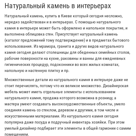
Натуральный камень в интерьерах
Натуральный камень, купить в Киеве который сегодня несложно,
нередко задействован и в интерьерах. С помощью натурального
камня в интерьере может быть оформлено и напольное покрытие, и
выполнена облицовка стен. Присутствует натуральный камень
(каталог предложений тому подтверждение) и в предметах бытового
использования. Из мрамора, гранита и других видов натурального
камня сегодня делают столешницы для обеденных семейных столов,
рабочие поверхности на кухне, раковины и ванны для ежедневных
гигиенических процедур, подоконники во всех жилых комнатах,
напольную и настенную плитку и пр.
Множественные детали из натурального камня в интерьере даже не
стоит перечислять, потому что их великое множество. Дизайнерская
мебель может иметь отдельные элементы с использованием
натурального камня, продажа которого возможна в розницу, а
мастера умеют создавать высокохудожественные объекты, умело
соединяя камень со стеклом, деревом и другими, в том числе и
искусственными материалами. Из натурального камня сегодня
популярна даже посуда и подручный инвентарь хозяйки. При этом
умелый дизайнер подбирает эти элементы в общей гармонии с самим
помещением.