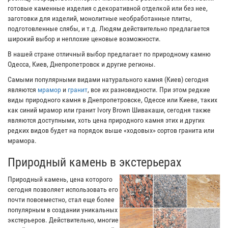
готовые каменные изделия с декоративной отделкой или без нее,
заготовки для изделий, монолитные необработанные плиты,
подготовленные слябы, и т.д. Людям действительно предлагается
широкий выбор и неплохие ценовые возможности.
В нашей стране отличный выбор предлагает по природному камню
Одесса, Киев, Днепропетровск и другие регионы.
Самыми популярными видами натурального камня (Киев) сегодня
являются
мрамор
и
гранит
, все их разновидности. При этом редкие
виды природного камня в Днепропетровске, Одессе или Киеве, таких
как синий мрамор или гранит Ivory Brown Шивакаши, сегодня также
являются доступными, хоть цена природного камня этих и других
редких видов будет на порядок выше «ходовых» сортов гранита или
мрамора.
Природный камень в экстерьерах
Природный камень, цена которого
сегодня позволяет использовать его
почти повсеместно, стал еще более
популярным в создании уникальных
экстерьеров. Действительно, многие