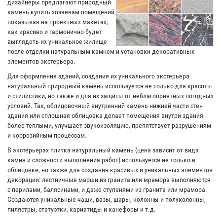
дизайнеры предлагают природный
камень купить хозяевам помещений,
показывая на проектных макетах,
как красиво и гармонично будет
выглядеть их уникальное жилище
после отделки натуральным камнем и установки декоративных
элементов экстерьера.
Для оформления зданий, создания их уникального экстерьера
натуральный природный камень используется не только для красоты
и стилистики, но также и для их защиты от неблагоприятных погодных
условий. Так, облицовочный внутренний камень нижней части стен
здания или сплошная облицовка делает помещения внутри здания
более теплыми, улучшает звукоизоляцию, препятствует разрушениям
и коррозийным процессам.
В экстерьерах плитка натуральный камень (цена зависит от вида
камня и сложности выполнения работ) используется не только в
облицовке, но также для создания красивых и уникальных элементов
декорации: лестничные марши из гранита или мрамора выполняются
с перилами, балясинами, и даже ступенями из гранита или мрамора.
Создаются уникальные чаши, вазы, шары, колонны и полуколонны,
пилястры, статуэтки, кариатиды и канефоры и т.д.